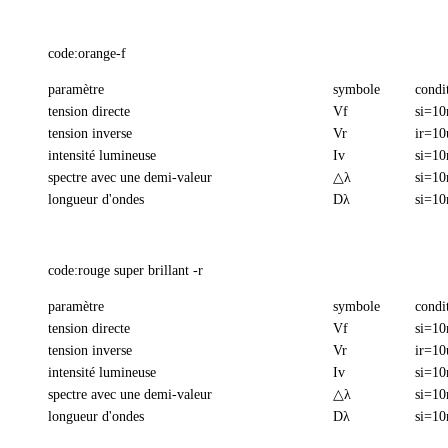
code:orange-f
paramètre
symbole
condi
tension directe
Vf
si=1
tension inverse
Vr
ir=10
intensité lumineuse
Iv
si=1
spectre avec une demi-valeur
△λ
si=1
longueur d'ondes
Dλ
si=1
code:rouge super brillant -r
paramètre
symbole
condi
tension directe
Vf
si=1
tension inverse
Vr
ir=10
intensité lumineuse
Iv
si=1
spectre avec une demi-valeur
△λ
si=1
longueur d'ondes
Dλ
si=1