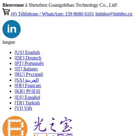
Bienvenue
à Shenzhen Guangzhibao Technology Co., Ltd!
(0)
Téléphone / WhatsApp: 159 8680 6101
lightbo@lightbo.cn
langue
[US] English
[DE] Deutsch
[PT] Português
[IT] Italiano
[RU] Pусский
[SA] العربية
[FR] Français
[KR] 한국의
[ES] Español
[TR] Turkish
[VI] Việt