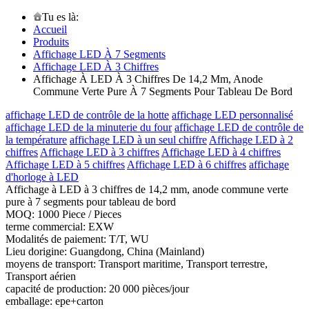
Tu es là:
Accueil
Produits
Affichage LED À 7 Segments
Affichage LED À 3 Chiffres
Affichage À LED À 3 Chiffres De 14,2 Mm, Anode
Commune Verte Pure À 7 Segments Pour Tableau De Bord
affichage LED de contrôle de la hotte
affichage LED personnalisé
affichage LED de la minuterie du four
affichage LED de contrôle de
la température
affichage LED à un seul chiffre
Affichage LED à 2
chiffres
Affichage LED à 3 chiffres
Affichage LED à 4 chiffres
Affichage LED à 5 chiffres
Affichage LED à 6 chiffres
affichage
d'horloge à LED
Affichage à LED à 3 chiffres de 14,2 mm, anode commune verte
pure à 7 segments pour tableau de bord
MOQ: 1000 Piece / Pieces
terme commercial: EXW
Modalités de paiement: T/T, WU
Lieu dorigine: Guangdong, China (Mainland)
moyens de transport: Transport maritime, Transport terrestre,
Transport aérien
capacité de production: 20 000 pièces/jour
emballage: epe+carton