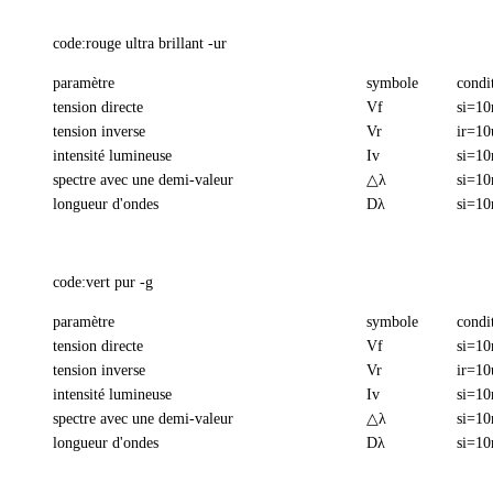
code:rouge ultra brillant -ur
paramètre
symbole
condi
tension directe
Vf
si=1
tension inverse
Vr
ir=10
intensité lumineuse
Iv
si=1
spectre avec une demi-valeur
△λ
si=1
longueur d'ondes
Dλ
si=1
code:vert pur -g
paramètre
symbole
condi
tension directe
Vf
si=1
tension inverse
Vr
ir=10
intensité lumineuse
Iv
si=1
spectre avec une demi-valeur
△λ
si=1
longueur d'ondes
Dλ
si=1