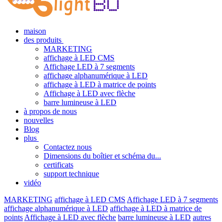
maison
des produits
MARKETING
affichage à LED CMS
Affichage LED à 7 segments
affichage alphanumérique à LED
affichage à LED à matrice de points
Affichage à LED avec flèche
barre lumineuse à LED
à propos de nous
nouvelles
Blog
plus
Contactez nous
Dimensions du boîtier et schéma du...
certificats
support technique
vidéo
MARKETING
affichage à LED CMS
Affichage LED à 7 segments
affichage alphanumérique à LED
affichage à LED à matrice de
points
Affichage à LED avec flèche
barre lumineuse à LED
autres