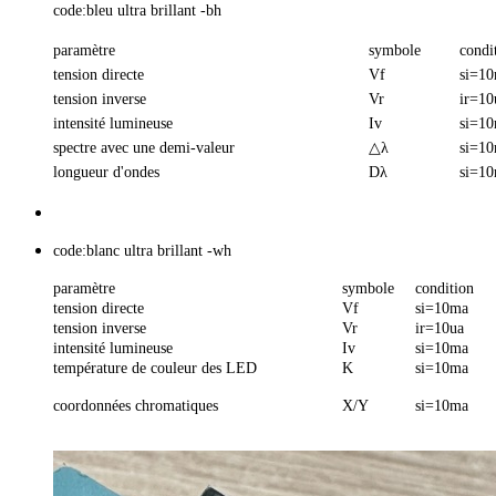
code:bleu ultra brillant -bh
paramètre
symbole
condi
tension directe
Vf
si=1
tension inverse
Vr
ir=10
intensité lumineuse
Iv
si=1
spectre avec une demi-valeur
△λ
si=1
longueur d'ondes
Dλ
si=1
code:blanc ultra brillant -wh
paramètre
symbole
condition
tension directe
Vf
si=10ma
tension inverse
Vr
ir=10ua
intensité lumineuse
Iv
si=10ma
température de couleur des LED
K
si=10ma
coordonnées chromatiques
X/Y
si=10ma