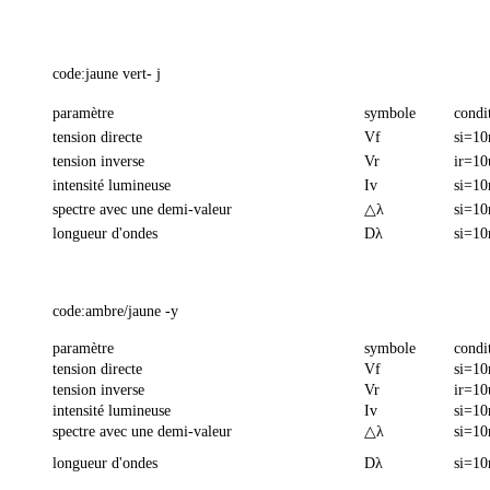
code:jaune vert- j
paramètre
symbole
condi
tension directe
Vf
si=1
tension inverse
Vr
ir=10
intensité lumineuse
Iv
si=1
spectre avec une demi-valeur
△λ
si=1
longueur d'ondes
Dλ
si=1
code:ambre/jaune -y
paramètre
symbole
condi
tension directe
Vf
si=1
tension inverse
Vr
ir=10
intensité lumineuse
Iv
si=1
spectre avec une demi-valeur
△λ
si=1
longueur d'ondes
Dλ
si=1