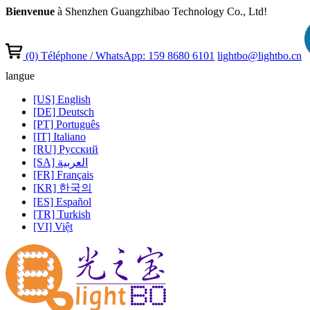
Bienvenue
à Shenzhen Guangzhibao Technology Co., Ltd!
(0)
Téléphone / WhatsApp: 159 8680 6101
lightbo@lightbo.cn
langue
[US] English
[DE] Deutsch
[PT] Português
[IT] Italiano
[RU] Pусский
[SA] العربية
[FR] Français
[KR] 한국의
[ES] Español
[TR] Turkish
[VI] Việt