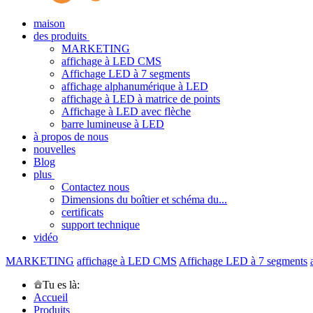
maison
des produits
MARKETING
affichage à LED CMS
Affichage LED à 7 segments
affichage alphanumérique à LED
affichage à LED à matrice de points
Affichage à LED avec flèche
barre lumineuse à LED
à propos de nous
nouvelles
Blog
plus
Contactez nous
Dimensions du boîtier et schéma du...
certificats
support technique
vidéo
MARKETING
affichage à LED CMS
Affichage LED à 7 segments
Tu es là:
Accueil
Produits