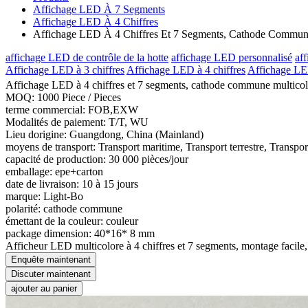
Affichage LED À 7 Segments
Affichage LED À 4 Chiffres
Affichage LED À 4 Chiffres Et 7 Segments, Cathode Commun
affichage LED de contrôle de la hotte
affichage LED personnalisé
af
Affichage LED à 3 chiffres
Affichage LED à 4 chiffres
Affichage LED
Affichage LED à 4 chiffres et 7 segments, cathode commune multico
MOQ: 1000 Piece / Pieces
terme commercial: FOB,EXW
Modalités de paiement: T/T, WU
Lieu dorigine: Guangdong, China (Mainland)
moyens de transport: Transport maritime, Transport terrestre, Transpor
capacité de production: 30 000 pièces/jour
emballage: epe+carton
date de livraison: 10 à 15 jours
marque: Light-Bo
polarité: cathode commune
émettant de la couleur: couleur
package dimension: 40*16* 8 mm
Afficheur LED multicolore à 4 chiffres et 7 segments, montage facile,
Enquête maintenant
Discuter maintenant
ajouter au panier