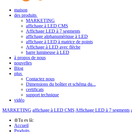
maison
des produits
MARKETING
affichage à LED CMS
Affichage LED à 7 segments
affichage alphanumérique à LED
affichage à LED à matrice de points
Affichage à LED avec flèche
barre lumineuse à LED
à propos de nous
nouvelles
Blog
plus
Contactez nous
Dimensions du boîtier et schéma du...
certificats
support technique
vidéo
MARKETING
affichage à LED CMS
Affichage LED à 7 segments
Tu es là:
Accueil
Produits