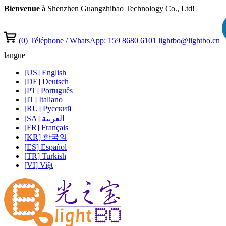
Bienvenue
à Shenzhen Guangzhibao Technology Co., Ltd!
(0)
Téléphone / WhatsApp: 159 8680 6101
lightbo@lightbo.cn
langue
[US] English
[DE] Deutsch
[PT] Português
[IT] Italiano
[RU] Pусский
[SA] العربية
[FR] Français
[KR] 한국의
[ES] Español
[TR] Turkish
[VI] Việt