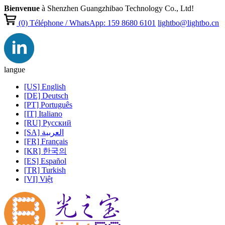
Bienvenue
à Shenzhen Guangzhibao Technology Co., Ltd!
(0)
Téléphone / WhatsApp: 159 8680 6101
lightbo@lightbo.cn
langue
[US] English
[DE] Deutsch
[PT] Português
[IT] Italiano
[RU] Pусский
[SA] العربية
[FR] Français
[KR] 한국의
[ES] Español
[TR] Turkish
[VI] Việt