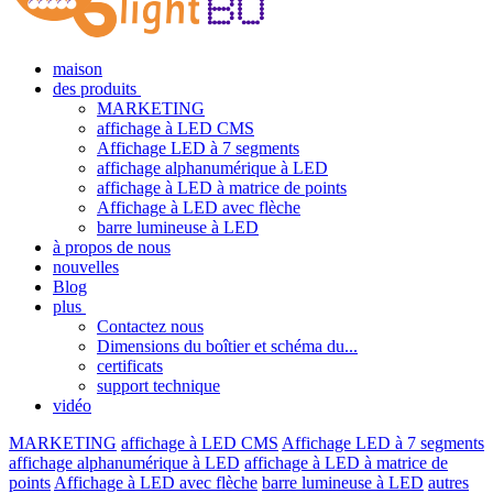
maison
des produits
MARKETING
affichage à LED CMS
Affichage LED à 7 segments
affichage alphanumérique à LED
affichage à LED à matrice de points
Affichage à LED avec flèche
barre lumineuse à LED
à propos de nous
nouvelles
Blog
plus
Contactez nous
Dimensions du boîtier et schéma du...
certificats
support technique
vidéo
MARKETING
affichage à LED CMS
Affichage LED à 7 segments
affichage alphanumérique à LED
affichage à LED à matrice de
points
Affichage à LED avec flèche
barre lumineuse à LED
autres