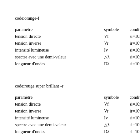
code:orange-f
paramètre
symbole
condi
tension directe
Vf
si=1
tension inverse
Vr
ir=10
intensité lumineuse
Iv
si=1
spectre avec une demi-valeur
△λ
si=1
longueur d'ondes
Dλ
si=1
code:rouge super brillant -r
paramètre
symbole
condi
tension directe
Vf
si=1
tension inverse
Vr
ir=10
intensité lumineuse
Iv
si=1
spectre avec une demi-valeur
△λ
si=1
longueur d'ondes
Dλ
si=1