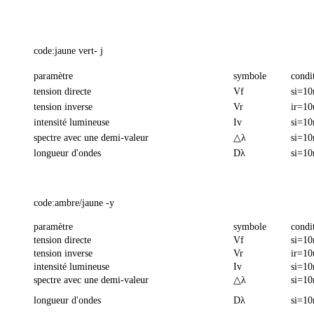
code:jaune vert- j
paramètre
symbole
condi
tension directe
Vf
si=1
tension inverse
Vr
ir=10
intensité lumineuse
Iv
si=1
spectre avec une demi-valeur
△λ
si=1
longueur d'ondes
Dλ
si=1
code:ambre/jaune -y
paramètre
symbole
condi
tension directe
Vf
si=1
tension inverse
Vr
ir=10
intensité lumineuse
Iv
si=1
spectre avec une demi-valeur
△λ
si=1
longueur d'ondes
Dλ
si=1