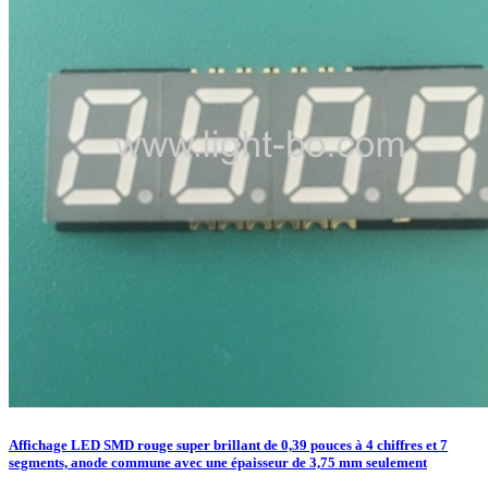
Affichage LED SMD rouge super brillant de 0,39 pouces à 4 chiffres et 7
segments, anode commune avec une épaisseur de 3,75 mm seulement