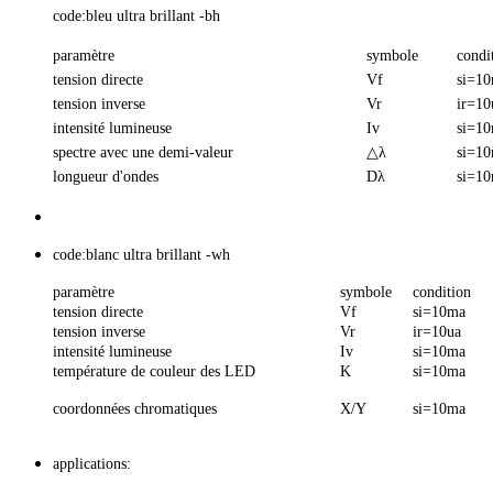
code:bleu ultra brillant -bh
paramètre
symbole
condi
tension directe
Vf
si=1
tension inverse
Vr
ir=10
intensité lumineuse
Iv
si=1
spectre avec une demi-valeur
△λ
si=1
longueur d'ondes
Dλ
si=1
code:blanc ultra brillant -wh
paramètre
symbole
condition
tension directe
Vf
si=10ma
tension inverse
Vr
ir=10ua
intensité lumineuse
Iv
si=10ma
température de couleur des LED
K
si=10ma
coordonnées chromatiques
X/Y
si=10ma
applications: