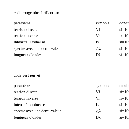
code:rouge ultra brillant -ur
paramètre
symbole
condi
tension directe
Vf
si=1
tension inverse
Vr
ir=10
intensité lumineuse
Iv
si=1
spectre avec une demi-valeur
△λ
si=1
longueur d'ondes
Dλ
si=1
code:vert pur -g
paramètre
symbole
condi
tension directe
Vf
si=1
tension inverse
Vr
ir=10
intensité lumineuse
Iv
si=1
spectre avec une demi-valeur
△λ
si=1
longueur d'ondes
Dλ
si=1