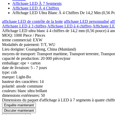
Affichage LED À 7 Segments
Affichage LED À 4 Chiffres
Affichage LED Ultra Blanc À 4 Chiffres De 14,2 Mm (0,56 
affichage LED de contrôle de la hotte
affichage LED personnalisé
af
Affichage LED à 3 chiffres
Affichage LED à 4 chiffres
Affichage LED
Affichage LED ultra blanc à 4 chiffres de 14,2 mm (0,56 pouce) à a
MOQ: 1000 Piece / Pieces
terme commercial: EXW
Modalités de paiement: T/T, WU
Lieu dorigine: Guangdong, China (Mainland)
moyens de transport: Transport maritime, Transport terrestre, Transpor
capacité de production: 20 000 pièces/jour
emballage: epe + carton
date de livraison: 5 - 7 jours
type: cob
marque: Light-Bo
hauteur des caractères: 14
polarité: anode commune
couleurs: blanc ultra brillant
dimensions extérieures: 50
Dimensions du paquet d'affichage à LED à 7 segments à quatre chiff
Enquête maintenant
Discuter maintenant