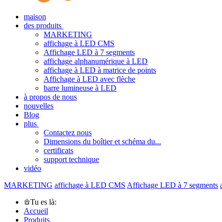
maison
des produits
MARKETING
affichage à LED CMS
Affichage LED à 7 segments
affichage alphanumérique à LED
affichage à LED à matrice de points
Affichage à LED avec flèche
barre lumineuse à LED
à propos de nous
nouvelles
Blog
plus
Contactez nous
Dimensions du boîtier et schéma du...
certificats
support technique
vidéo
MARKETING
affichage à LED CMS
Affichage LED à 7 segments
Tu es là:
Accueil
Produits