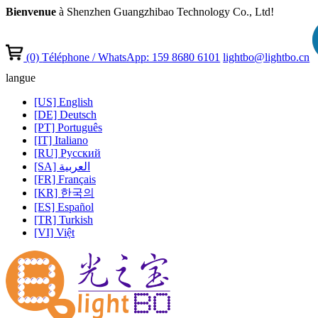
Bienvenue
à Shenzhen Guangzhibao Technology Co., Ltd!
(0)
Téléphone / WhatsApp: 159 8680 6101
lightbo@lightbo.cn
langue
[US] English
[DE] Deutsch
[PT] Português
[IT] Italiano
[RU] Pусский
[SA] العربية
[FR] Français
[KR] 한국의
[ES] Español
[TR] Turkish
[VI] Việt