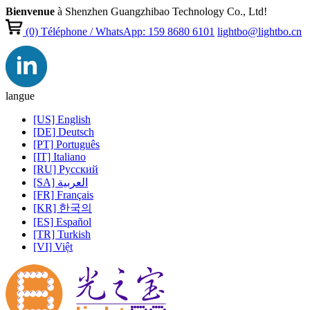
Bienvenue
à Shenzhen Guangzhibao Technology Co., Ltd!
(0)
Téléphone / WhatsApp: 159 8680 6101
lightbo@lightbo.cn
langue
[US] English
[DE] Deutsch
[PT] Português
[IT] Italiano
[RU] Pусский
[SA] العربية
[FR] Français
[KR] 한국의
[ES] Español
[TR] Turkish
[VI] Việt