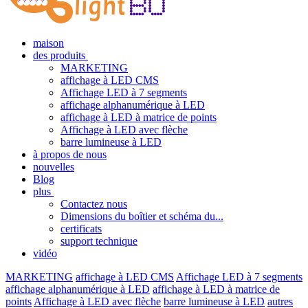
maison
des produits
MARKETING
affichage à LED CMS
Affichage LED à 7 segments
affichage alphanumérique à LED
affichage à LED à matrice de points
Affichage à LED avec flèche
barre lumineuse à LED
à propos de nous
nouvelles
Blog
plus
Contactez nous
Dimensions du boîtier et schéma du...
certificats
support technique
vidéo
MARKETING
affichage à LED CMS
Affichage LED à 7 segments
affichage alphanumérique à LED
affichage à LED à matrice de
points
Affichage à LED avec flèche
barre lumineuse à LED
autres