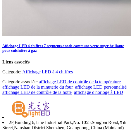
Affichage LED 4 chiffres 7 segments anode commune verte super brillante
pour cuisinière à gaz
Liens associés
Catégorie:
Affichage LED à 4 chiffres
Catégorie associée:
affichage LED de contrôle de la température
affichage LED de la minuterie du four
affichage LED personnalisé
affichage LED de contrôle de la hotte
affichage d'horloge à LED
2F,Building 6,Lihe Industrial Park,No. 1055,Songbai Road,Xili
Street,Nanshan District Shenzhen, Guangdong, China (Mainland)