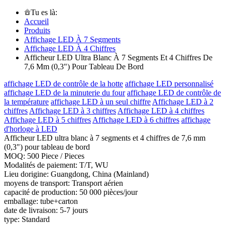
Tu es là:
Accueil
Produits
Affichage LED À 7 Segments
Affichage LED À 4 Chiffres
Afficheur LED Ultra Blanc À 7 Segments Et 4 Chiffres De
7,6 Mm (0,3") Pour Tableau De Bord
affichage LED de contrôle de la hotte
affichage LED personnalisé
affichage LED de la minuterie du four
affichage LED de contrôle de
la température
affichage LED à un seul chiffre
Affichage LED à 2
chiffres
Affichage LED à 3 chiffres
Affichage LED à 4 chiffres
Affichage LED à 5 chiffres
Affichage LED à 6 chiffres
affichage
d'horloge à LED
Afficheur LED ultra blanc à 7 segments et 4 chiffres de 7,6 mm
(0,3") pour tableau de bord
MOQ: 500 Piece / Pieces
Modalités de paiement: T/T, WU
Lieu dorigine: Guangdong, China (Mainland)
moyens de transport: Transport aérien
capacité de production: 50 000 pièces/jour
emballage: tube+carton
date de livraison: 5-7 jours
type: Standard