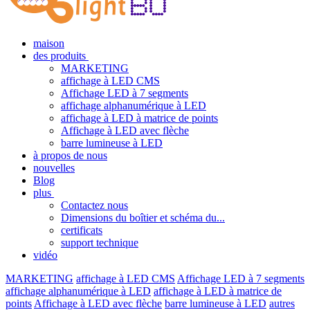
maison
des produits
MARKETING
affichage à LED CMS
Affichage LED à 7 segments
affichage alphanumérique à LED
affichage à LED à matrice de points
Affichage à LED avec flèche
barre lumineuse à LED
à propos de nous
nouvelles
Blog
plus
Contactez nous
Dimensions du boîtier et schéma du...
certificats
support technique
vidéo
MARKETING
affichage à LED CMS
Affichage LED à 7 segments
affichage alphanumérique à LED
affichage à LED à matrice de
points
Affichage à LED avec flèche
barre lumineuse à LED
autres