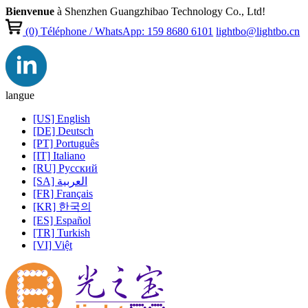
Bienvenue
à Shenzhen Guangzhibao Technology Co., Ltd!
(0)
Téléphone / WhatsApp: 159 8680 6101
lightbo@lightbo.cn
langue
[US] English
[DE] Deutsch
[PT] Português
[IT] Italiano
[RU] Pусский
[SA] العربية
[FR] Français
[KR] 한국의
[ES] Español
[TR] Turkish
[VI] Việt