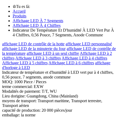
Tu es là:
Accueil
Produits
Affichage LED À 7 Segments
Affichage LED À 4 Chiffres
Indicateur De Température Et D'humidité À LED Vert Pur À
4 Chiffres, 0,56 Pouce, 7 Segments, Anode Commune
affichage LED de contrôle de la hotte
affichage LED personnalisé
affichage LED de la minuterie du four
affichage LED de contrôle de
la température
affichage LED à un seul chiffre
Affichage LED à 2
chiffres
Affichage LED à 3 chiffres
Affichage LED à 4 chiffres
Affichage LED à 5 chiffres
Affichage LED à 6 chiffres
affichage
d'horloge à LED
Indicateur de température et d'humidité à LED vert pur à 4 chiffres,
0,56 pouce, 7 segments, anode commune
MOQ: 1000 Piece / Pieces
terme commercial: EXW
Modalités de paiement: T/T, WU
Lieu dorigine: Guangdong, China (Mainland)
moyens de transport: Transport maritime, Transport terrestre,
Transport aérien
capacité de production: 20 000 pièces/jour
emballage: la norme