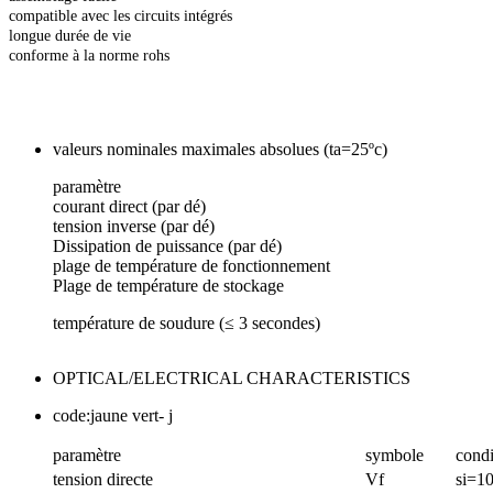
compatible avec les circuits intégrés
longue durée de vie
conforme à la norme rohs
valeurs nominales maximales absolues (ta=25ºc)
paramètre
courant direct (par dé)
tension inverse (par dé)
Dissipation de puissance (par dé)
plage de température de fonctionnement
Plage de température de stockage
température de soudure (≤ 3 secondes)
OPTICAL/ELECTRICAL CHARACTERISTICS
code:jaune vert- j
paramètre
symbole
condi
tension directe
Vf
si=1