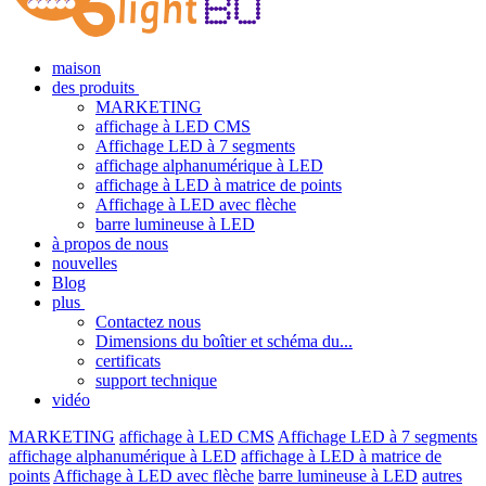
maison
des produits
MARKETING
affichage à LED CMS
Affichage LED à 7 segments
affichage alphanumérique à LED
affichage à LED à matrice de points
Affichage à LED avec flèche
barre lumineuse à LED
à propos de nous
nouvelles
Blog
plus
Contactez nous
Dimensions du boîtier et schéma du...
certificats
support technique
vidéo
MARKETING
affichage à LED CMS
Affichage LED à 7 segments
affichage alphanumérique à LED
affichage à LED à matrice de
points
Affichage à LED avec flèche
barre lumineuse à LED
autres