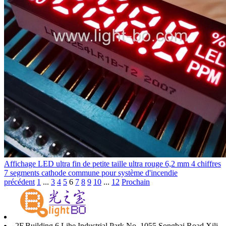
Affichage LED ultra fin de petite taille ultra rouge 6,2 mm 4 chiffres
7 segments cathode commune pour système d'incendie
précédent
1
...
3
4
5
6
7
8
9
10
...
12
Prochain
2F,Building 6,Lihe Industrial Park,No. 1055,Songbai Road,Xili