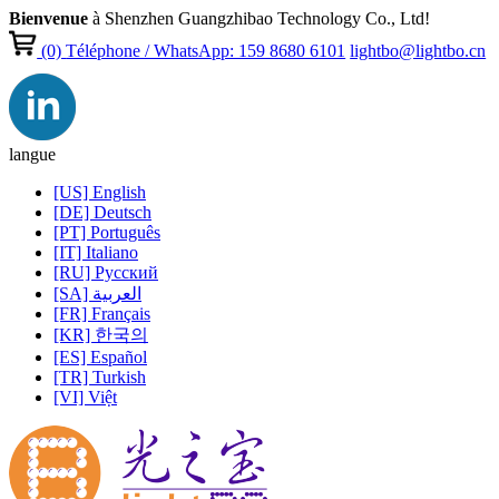
Bienvenue
à Shenzhen Guangzhibao Technology Co., Ltd!
(0)
Téléphone / WhatsApp: 159 8680 6101
lightbo@lightbo.cn
langue
[US] English
[DE] Deutsch
[PT] Português
[IT] Italiano
[RU] Pусский
[SA] العربية
[FR] Français
[KR] 한국의
[ES] Español
[TR] Turkish
[VI] Việt